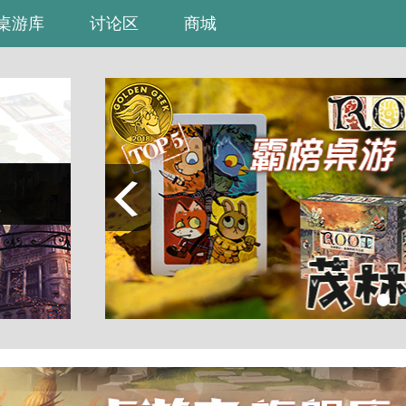
桌游库
讨论区
商城