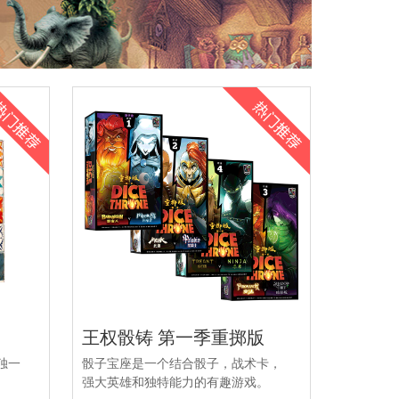
王权骰铸 第一季重掷版
独一
骰子宝座是一个结合骰子，战术卡，
强大英雄和独特能力的有趣游戏。