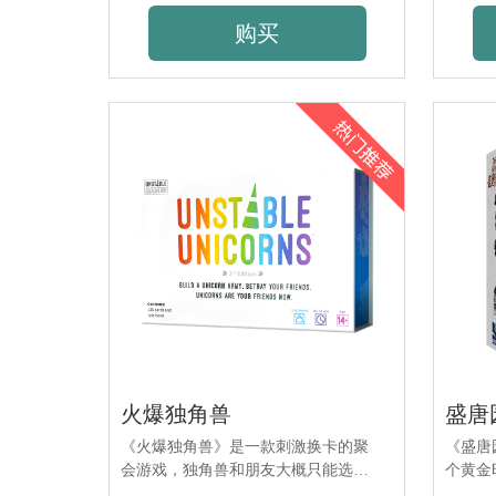
获得胜
购买
火爆独角兽
盛唐
《火爆独角兽》是一款刺激换卡的聚
《盛唐
会游戏，独角兽和朋友大概只能选一
个黄金
个。
放置风