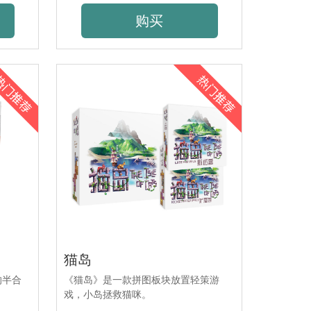
购买
猫岛
的半合
《猫岛》是一款拼图板块放置轻策游
戏，小岛拯救猫咪。