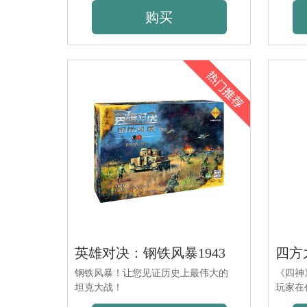
逐步建
购买
英雄对决：钢铁风暴1943
四方
钢铁风暴！让您见证历史上最伟大的
《四神
坦克大战！
玩家在
瓦）之