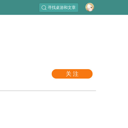
寻找桌游和文章
关 注