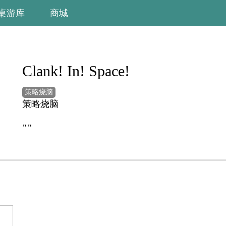
桌游库
商城
Clank! In! Space!
策略烧脑
策略烧脑
""