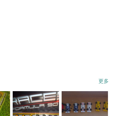
...展开
更多