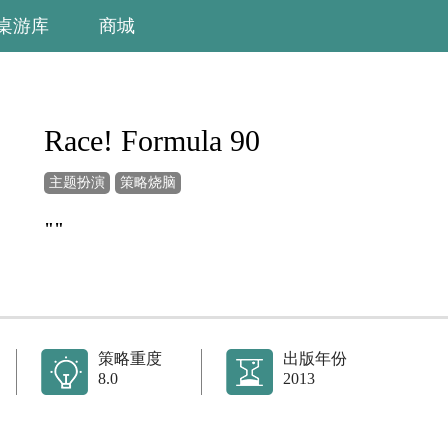
桌游库
商城
Race! Formula 90
主题扮演
策略烧脑
""
策略重度
出版年份
8.0
2013