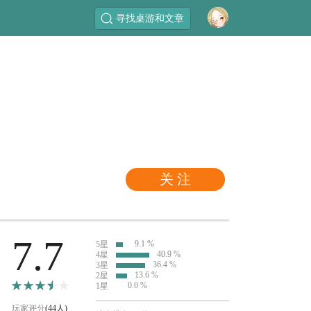
寻找桌游和文章
关 注
7.7
9.1 %
5星
40.9 %
4星
36.4 %
3星
13.6 %
2星
0.0 %
1星
玩家评分
(44人)