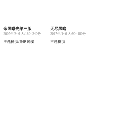
帝国曙光第三版
无尽黑暗
2005年/3~6 人/180~240分
2017年/1~6 人/90~180分
主题扮演/策略烧脑
主题扮演