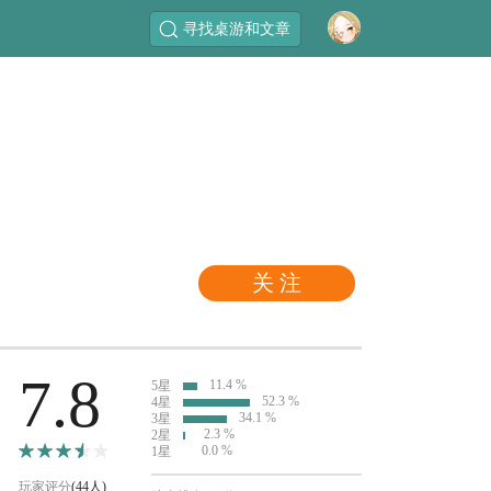
寻找桌游和文章
关 注
7.8
11.4 %
5星
52.3 %
4星
34.1 %
3星
2.3 %
2星
0.0 %
1星
玩家评分
(44人)