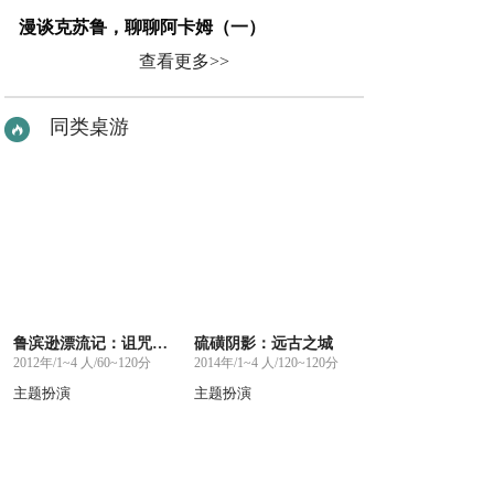
漫谈克苏鲁，聊聊阿卡姆（一）
查看更多>>
同类桌游
鲁滨逊漂流记：诅咒岛之迷
硫磺阴影：远古之城
2012年/1~4 人/60~120分
2014年/1~4 人/120~120分
主题扮演
主题扮演