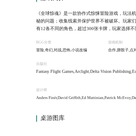
《全球惊魂》是一款协作式惊悚冒险游戏，玩法
秘的问题；收集线索并保护世界不被破坏。玩家
有12各不同的角色，超过300张卡牌，玩家选择
BGG分类
游戏机制
冒险,奇幻,对战,恐怖,小说改编
合作,掷骰子,点
出版社
Fantasy Flight Games,Arclight,Delta Vision Publishing,E
pieleverlag,Hobby World,Korea Boardgames co., Ltd.,Wa
设计师
Anders Finér,David Griffith,Ed Mattinian,Patrick McEvoy,
桌游图库