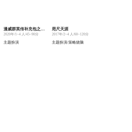
漫威群英传补充包之黑寡妇
咫尺天涯
2020年/1~4 人/45~90分
2017年/2~4 人/60~120分
主题扮演
主题扮演/策略烧脑