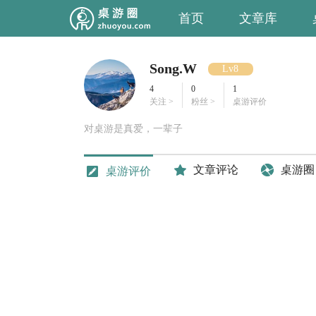
首页
文章库
Song.W
Lv8
4
0
1
关注 >
粉丝 >
桌游评价
对桌游是真爱，一辈子
文章评论
桌游圈
桌游评价