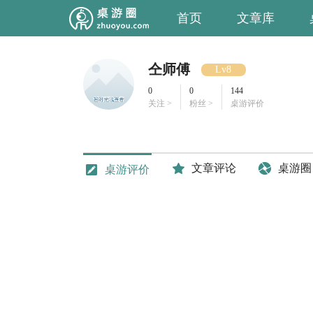
首页
文章库
仝师傅
Lv8
0
0
144
关注 >
粉丝 >
桌游评价
文章评论
桌游圈
桌游评价