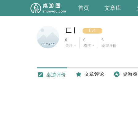
首页
文章库
匚丨
Lv1
0
0
3
关注 >
粉丝 >
桌游评价
文章评论
桌游圈
桌游评价