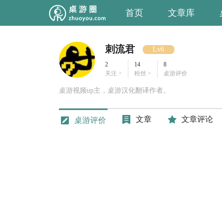
首页
文章库
刺流君
Lv6
2
14
8
关注 >
粉丝 >
桌游评价
桌游视频up主，桌游汉化翻译作者。
文章
文章评论
桌游评价