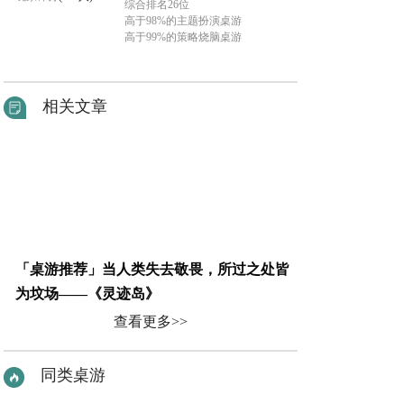
综合排名26位
高于98%的主题扮演桌游
高于99%的策略烧脑桌游
相关文章
「桌游推荐」当人类失去敬畏，所过之处皆
为坟场——《灵迹岛》
查看更多>>
同类桌游