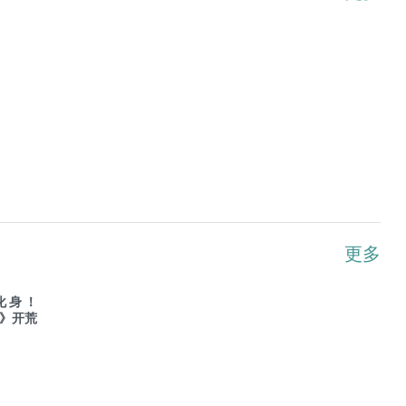
更多
化身！
and》开荒