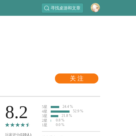
寻找桌游和文章
关 注
8.2
24.4 %
5星
52.9 %
4星
21.8 %
3星
0.8 %
2星
0.0 %
1星
玩家评分
(119人)