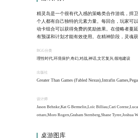
精灵岛是一个很有代入感的策略类合作游戏，捍
个人都有自己独特的元素力量。每回合，玩家可
动卡组合可以获得免费的奖励效果。在侵略者蔓
有预谋和计划才能有效使用。在精神阶段，灵魂获
力量，或传播到岛上的新区域。
BGG分类
理性时代,环境保护,奇幻,对战,神话,文艺复兴,领地建设
出版社
Greater Than Games (Fabled Nexus),Intrafin Games,Pegas
设计师
Jason Behnke,Kat G Bermelin,Loïc Billiau,Cari Corene,Lu
ottaro,Moro Rogers,Graham Sternberg,Shane Tyree,Joshua Wr
桌游图库