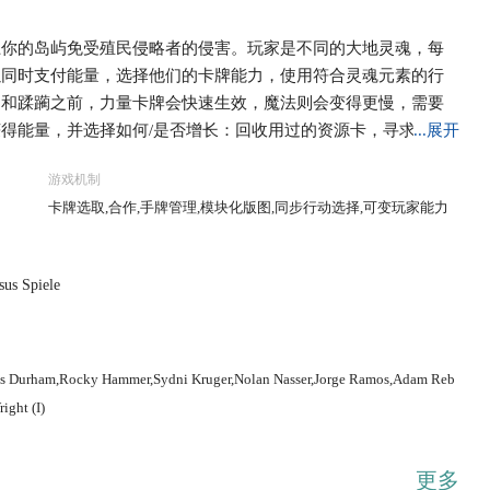
卫你的岛屿免受殖民侵略者的侵害。玩家是不同的大地灵魂，每
以同时支付能量，选择他们的卡牌能力，使用符合灵魂元素的行
延和蹂躏之前，力量卡牌会快速生效，魔法则会变得更慢，需要
得能量，并选择如何/是否增长：回收用过的资源卡，寻求新的
...展开
游戏机制
卡牌选取,合作,手牌管理,模块化版图,同步行动选择,可变玩家能力
us Spiele
cas Durham,Rocky Hammer,Sydni Kruger,Nolan Nasser,Jorge Ramos,Adam Reb
ight (I)
更多