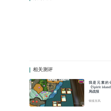
相关测评
我是元素的
《Spirit isl
局战报
铜雀东风