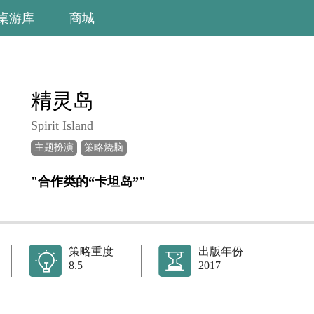
桌游库
商城
精灵岛
Spirit Island
主题扮演
策略烧脑
"合作类的“卡坦岛”"
策略重度
出版年份
8.5
2017