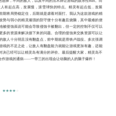
选择，不同的敌人，以及不同的法术牌让游戏的娱乐性max。而
敌人有起点高，发展慢，滚雪球快的特点。精灵有起点低，发展
前期将局势稳定住，后期就是虐着对面打。我认为这款游戏的精
攻势与弱小的精灵顽强的防守便十分有趣且烧脑，其中最难的便
地被侵蚀虽说可能会导致侵蚀卡被翻出，但一定的控制不仅可以
更多的资源来解决接下来的问题。合理的侵蚀来交换资源可以让
的敌人十分弱且没有翻盘点，前中期就是滑铁卢战役。多次强调
游戏的不足之处，让敌人有翻盘能力就能让游戏更加有趣，还能
激对决已经可以让精灵岛有满分的评价。最后提醒大家，精灵岛不
合作游戏的通病——一带三的出现会让动脑的人的脑子爆炸！